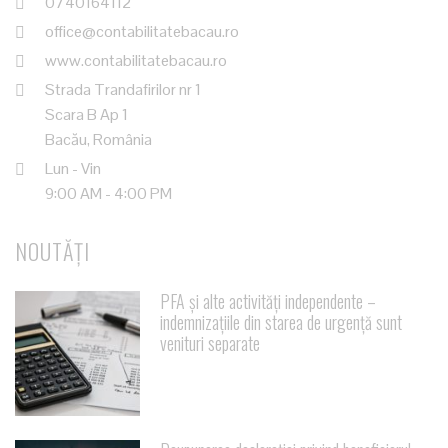
0740164112
office@contabilitatebacau.ro
www.contabilitatebacau.ro
Strada Trandafirilor nr 1
Scara B Ap 1
Bacău, România
Lun - Vin
9:00 AM - 4:00 PM
NOUTĂȚI
PFA și alte activități independente –
indemnizațiile din starea de urgență sunt
venituri separate